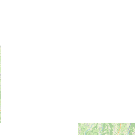
Meet us
Our brochures
Professional/press area
Disabled tourism
Eco-responsible space
Weather
Follow us
Subscribe to our
newsletter
Legals informations
Site map