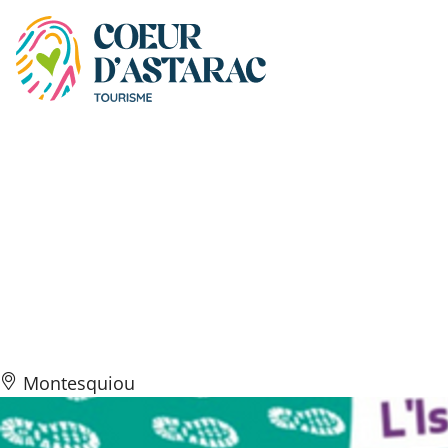
Cookies management panel
Jeu de piste Randoland –
visite découverte de
Montesquiou /L’Isle de
Noé pour enfants
Montesquiou