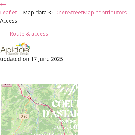
+
−
Leaflet
| Map data ©
OpenStreetMap contributors
Access
Route & access
updated on 17 June 2025
Tourist Office
Coeur d'Astarac en Gascogne