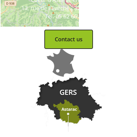
13, rue de l'Evêché - 32300 MIRANDE
Tel. 05 62 66 68 10
Contact us
Practical information