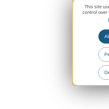
This site u
control over
Al
Pe
De