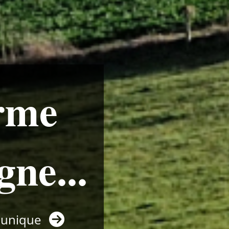
arme
gne...
r unique