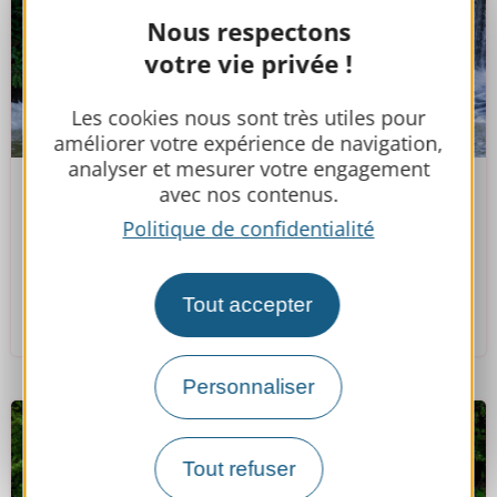
Nous respectons
votre vie privée !
Les cookies nous sont très utiles pour
améliorer votre expérience de navigation,
analyser et mesurer votre engagement
avec nos contenus.
Canoë sur la Baïse de Mirande à
Politique de confidentialité
Saint-Michel
Tout accepter
Mirande
Personnaliser
Tout refuser