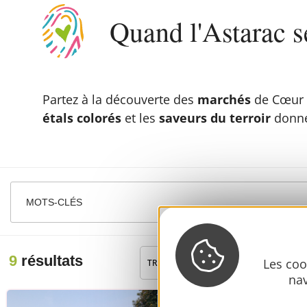
Quand l'Astarac s
Partez à la découverte des
marchés
de Cœur d
étals colorés
et les
saveurs du terroir
donnen
MOTS-CLÉS
9
résultats
Les coo
TRI :
DATES
AUTOUR
DE MOI
nav