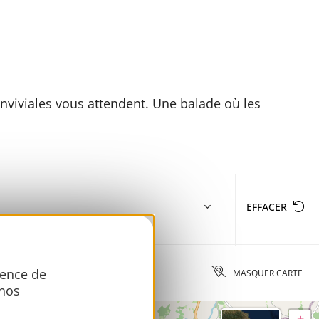
onviviales vous attendent. Une balade où les
EFFACER
ience de
MASQUER CARTE
 nos
+