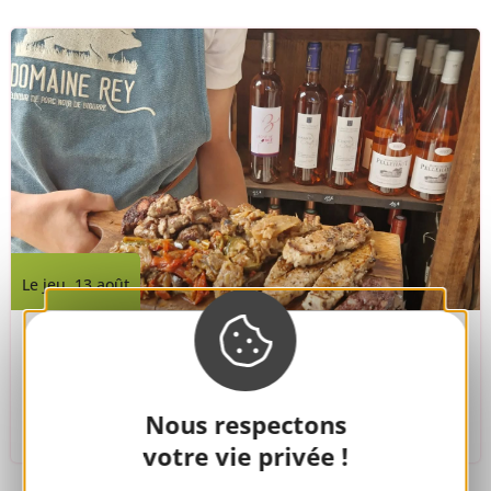
Le jeu. 13 août
Soirée guinguette grillades porc noir
de Bigorre et floc de Gascogne
Nous respectons
Loubersan
votre vie privée !