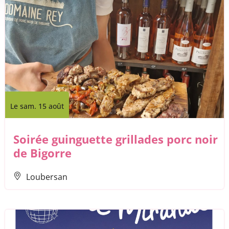
Le sam. 15 août
Soirée guinguette grillades porc noir
de Bigorre
Loubersan