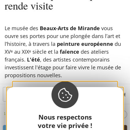
rende visite
Le musée des
Beaux-Arts de Mirande
vous
ouvre ses portes pour une plongée dans l’art et
l’histoire, à travers la
peinture européenne
du
XVᵉ au XIXᵉ siècle et la
faïence
des ateliers
français.
L'été
, des artistes contemporains
investissent l'étage pour faire vivre le musée de
propositions nouvelles.
MOTS-CLÉS
FILTRES
TRI :
AUTOUR
1
résultat
Nous respectons
ALÉATOIRE
DE MOI
votre vie privée !