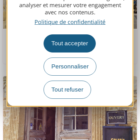
analyser et mesurer votre engagement
avec nos contenus.
Politique de confidentialité
Aux plaisirs Miélanais
Tout accepter
Miélan
Personnaliser
Tout refuser