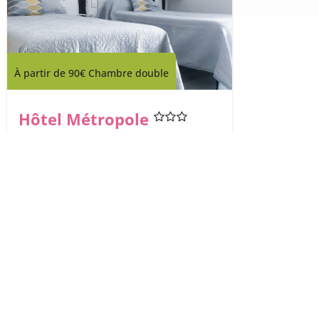
À partir de
90€
Chambre double
Hôtel Métropole
Mirande
Réserver