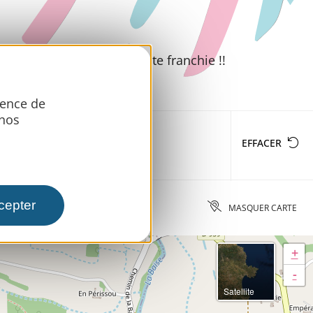
jour commence dès la porte franchie !!
ience de
 nos
S & ÉQUIPEMENTS
EFFACER
cepter
MASQUER CARTE
+
-
Satellite