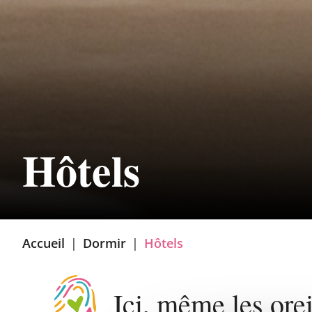
Hôtels
Accueil
|
Dormir
|
Hôtels
Ici, même les orei