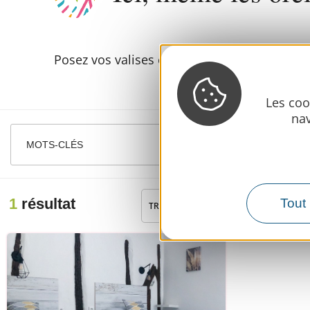
Posez vos valises et laissez-vous chouchout
Les coo
nav
MOTS-CLÉS
1
résultat
Tout 
TRI :
ALÉATOIRE
AUTOUR
DE MOI