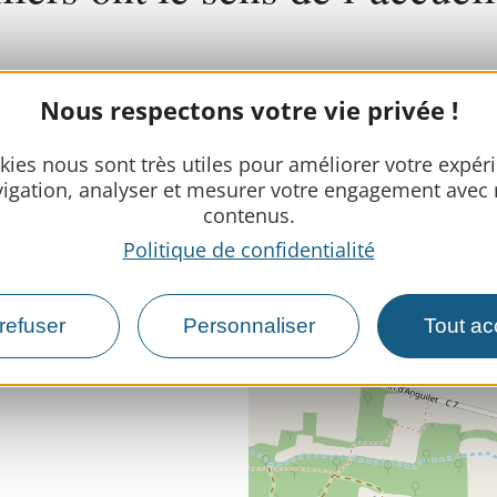
er.
Confort, sourire et petites attentions
: votre sé
Nous respectons votre vie privée !
kies nous sont très utiles pour améliorer votre expér
igation, analyser et mesurer votre engagement avec
contenus.
SERVICE
Politique de confidentialité
refuser
Personnaliser
Tout ac