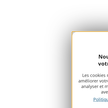
Nou
vot
Les cookies 
améliorer votr
analyser et 
ave
Politiq