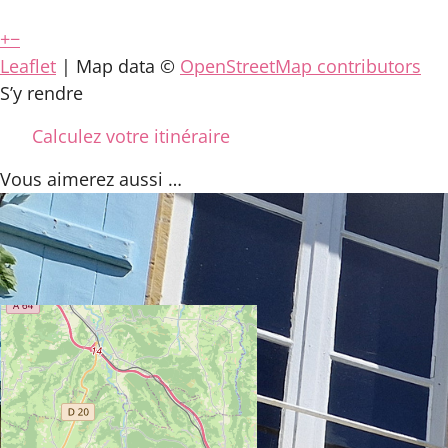
+
−
Leaflet
| Map data ©
OpenStreetMap contributors
S’y rendre
Calculez votre itinéraire
Vous aimerez
aussi …