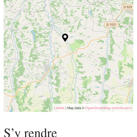
| Map data ©
Leaflet
OpenStreetMap contributors
S’y rendre