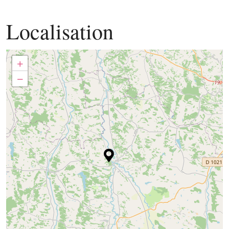
Localisation
+
−