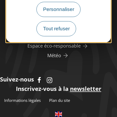
Nous rencontrer
Personnaliser
Nos brochures
Espace pro/presse
Tout refuser
Tourisme handicap
Espace éco-responsable
Météo
Suivez-nous
Inscrivez-vous à la
newsletter
Informations légales
Plan du site