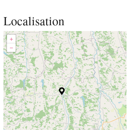
Localisation
+
−