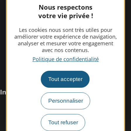
Nous respectons
votre vie privée !
Les cookies nous sont très utiles pour
améliorer votre expérience de navigation,
analyser et mesurer votre engagement
avec nos contenus.
Politique de confidentialité
Tout accepter
Infos pratiques
Personnaliser
Nous rencontrer
Nos brochures
Tout refuser
Espace pro/presse