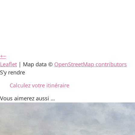
+
−
Leaflet
| Map data ©
OpenStreetMap contributors
S’y rendre
Calculez votre itinéraire
Vous aimerez
aussi …