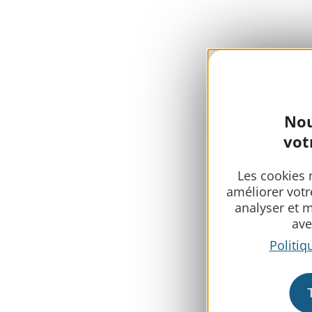
Nou
vot
Les cookies 
améliorer votr
analyser et 
ave
Politiq