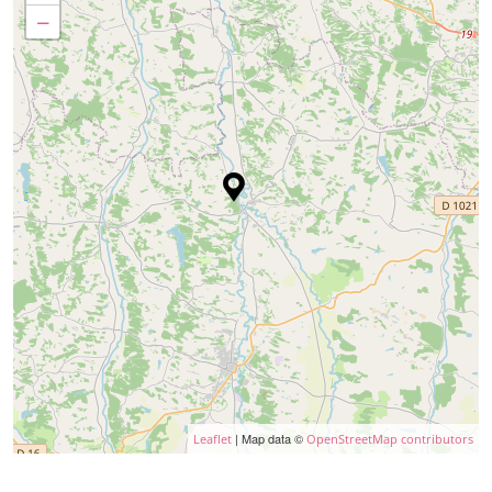
−
| Map data ©
Leaflet
OpenStreetMap contributors