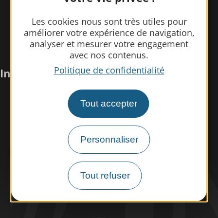
Les cookies nous sont très utiles pour
améliorer votre expérience de navigation,
analyser et mesurer votre engagement
avec nos contenus.
Politique de confidentialité
Infos pratiques
Nous rencontrer
Tout accepter
Nos brochures
Espace pro/presse
Personnaliser
Tourisme handicap
Espace éco-responsable
Tout refuser
Météo