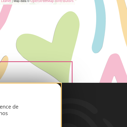
| Map data ©
Leaflet
OpenStreetMap contributors
iques
ience de
 nos
er