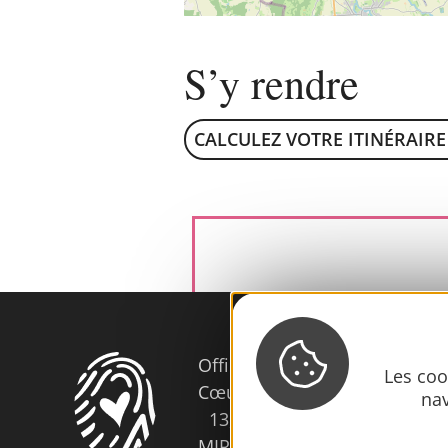
S’y rendre
CALCULEZ VOTRE ITINÉRAIRE
Office de Tourisme
Les coo
Cœur d’Astarac en Gascogne
nav
13, rue de l'Evêché - 32300
MIRANDE