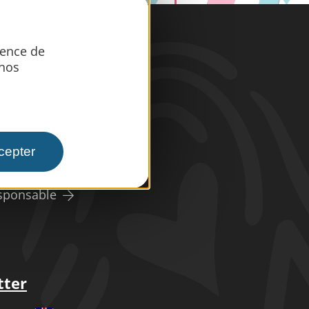
ience de
iques
 nos
er
s
esse
cepter
dicap
sponsable
tter