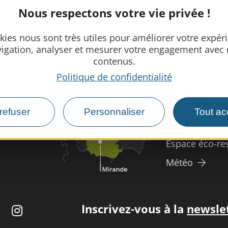
Nous respectons votre vie privée !
kies nous sont très utiles pour améliorer votre expér
Infos prat
igation, analyser et mesurer votre engagement avec
contenus.
Nous rencontr
Politique de confidentialité
Nos brochure
Espace pro/pr
refuser
Personnaliser
Tout ac
Tourisme han
Espace éco-re
Météo
Inscrivez-vous à la
newsle