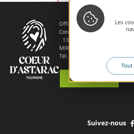
Les coo
Office de Tourisme
nav
Cœur d’Astarac en Gascogne
13, rue de l'Evêché - 32300
MIRANDE
Tél. 05 62 66 68 10
Tout 
Contactez-nous
Suivez-nous