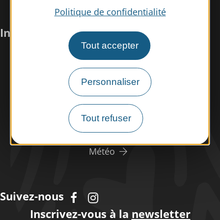
Politique de confidentialité
Infos pratiques
Tout accepter
Nous rencontrer
Nos brochures
Personnaliser
Espace pro/presse
Tourisme handicap
Tout refuser
Espace éco-responsable
Météo
Suivez-nous
Inscrivez-vous à la
newsletter