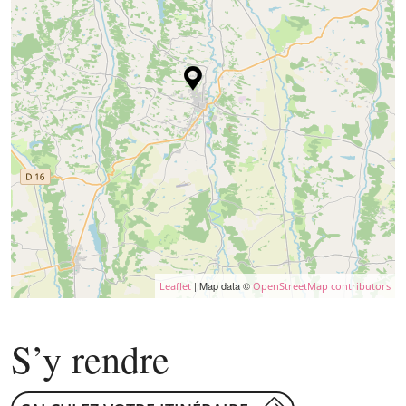
| Map data ©
Leaflet
OpenStreetMap contributors
S’y rendre