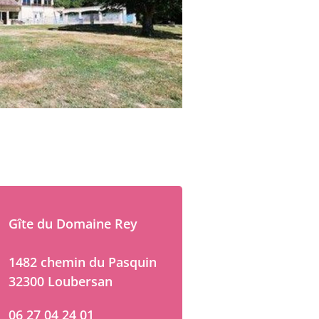
Gîte du Domaine Rey
1482 chemin du Pasquin
32300 Loubersan
06 27 04 24 01