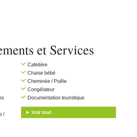
pements
et Services
Cafetière
Chaise bébé
Cheminée / Poêle
Congélateur
es
Documentation touristique
Voir tout
 /