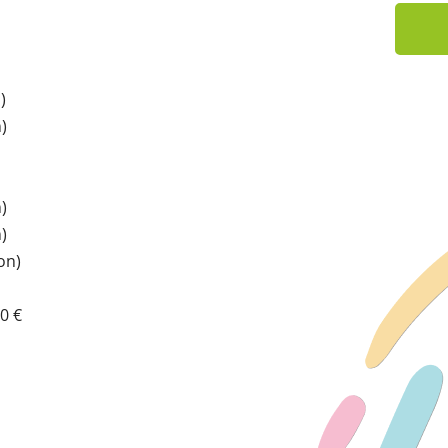
)
)
)
)
on)
60 €