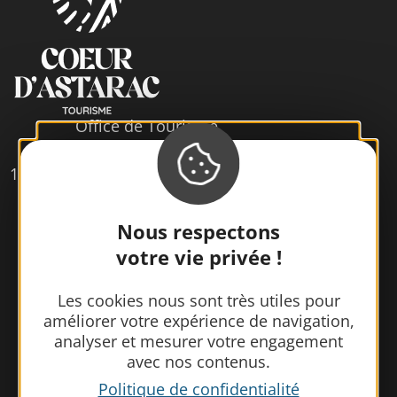
Office de Tourisme
Cœur d’Astarac en Gascogne
13, rue de l'Evêché - 32300 MIRANDE
Tél. 05 62 66 68 10
Nous respectons
votre vie privée !
Contactez-nous
Les cookies nous sont très utiles pour
améliorer votre expérience de navigation,
analyser et mesurer votre engagement
avec nos contenus.
Politique de confidentialité