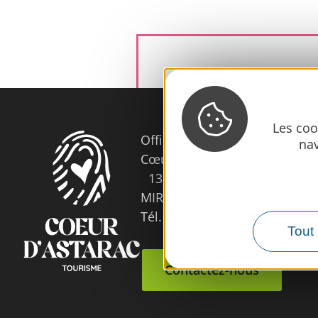
Les coo
Office de Tourisme
nav
Cœur d’Astarac en Gascogne
13, rue de l'Evêché - 32300
MIRANDE
Tél. 05 62 66 68 10
Tout 
Contactez-nous