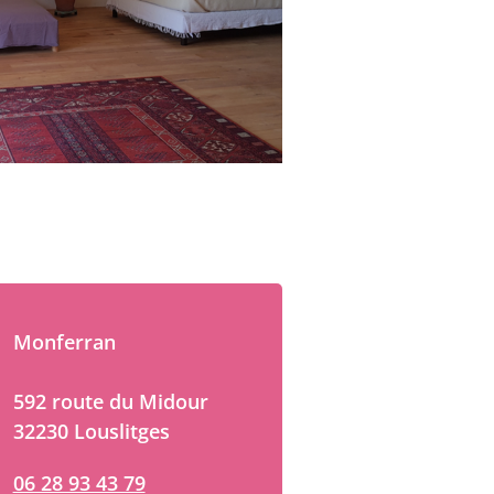
Monferran
592 route du Midour
32230 Louslitges
06 28 93 43 79