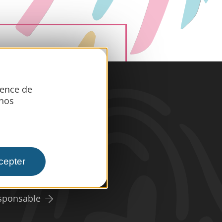
ience de
iques
 nos
er
s
esse
cepter
dicap
sponsable