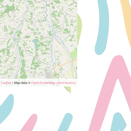
| Map data ©
Leaflet
OpenStreetMap contributors