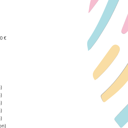
50 €
)
)
)
)
)
on)