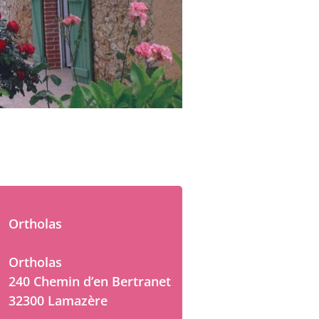
Ortholas
Ortholas
240 Chemin d’en Bertranet
32300 Lamazère