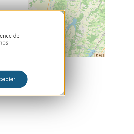
ience de
 nos
cepter