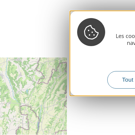
Les coo
nav
Tout 