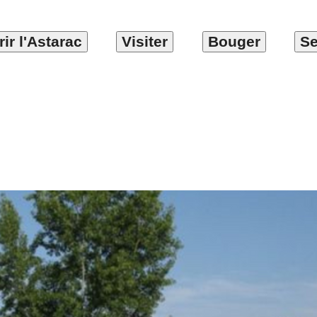
ir l'Astarac
Visiter
Bouger
Se
-cars de Miélan