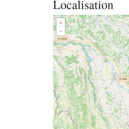
Localisation
+
−