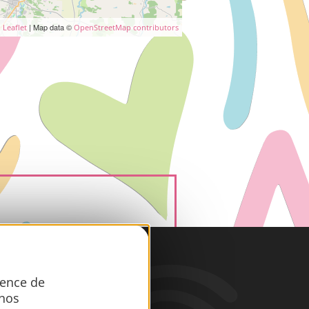
| Map data ©
Leaflet
OpenStreetMap contributors
iques
ience de
 nos