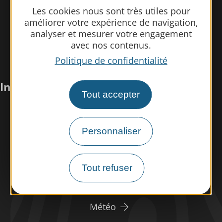
Les cookies nous sont très utiles pour
améliorer votre expérience de navigation,
analyser et mesurer votre engagement
avec nos contenus.
Politique de confidentialité
Infos pratiques
Tout accepter
Nous rencontrer
Personnaliser
Nos brochures
Espace pro/presse
Tout refuser
Tourisme handicap
Espace éco-responsable
Météo