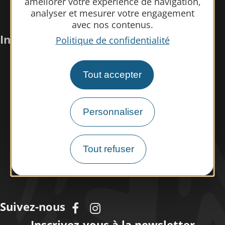
améliorer votre expérience de navigation,
analyser et mesurer votre engagement
avec nos contenus.
Infos pratiques
Politique de confidentialité
Nous rencontrer
Tout accepter
Nos brochures
Espace pro/presse
Personnaliser
Tourisme handicap
Espace éco-responsable
Tout refuser
Météo
Suivez-nous
Inscrivez-vous à la
newsletter