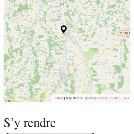
| Map data ©
Leaflet
OpenStreetMap contributors
S’y rendre