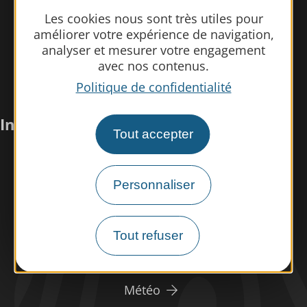
Les cookies nous sont très utiles pour
améliorer votre expérience de navigation,
analyser et mesurer votre engagement
avec nos contenus.
Politique de confidentialité
Infos pratiques
Tout accepter
Nous rencontrer
Personnaliser
Nos brochures
Espace pro/presse
Tout refuser
Tourisme handicap
Espace éco-responsable
Météo