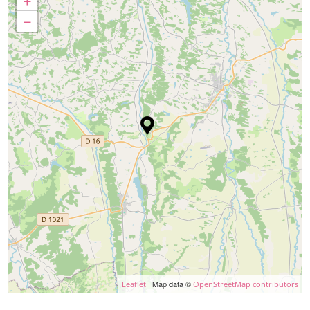
+
−
| Map data ©
Leaflet
OpenStreetMap contributors