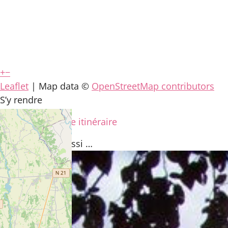
+
−
Leaflet
| Map data ©
OpenStreetMap contributors
S’y rendre
Calculez votre itinéraire
Vous aimerez
aussi …