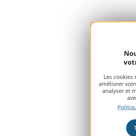
Nou
vot
Les cookies 
améliorer votr
analyser et 
ave
Politiq