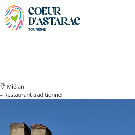
Panneau de gestion des cookies
La P’tite Marmite
Gasconne
Miélan
– Restaurant traditionnel