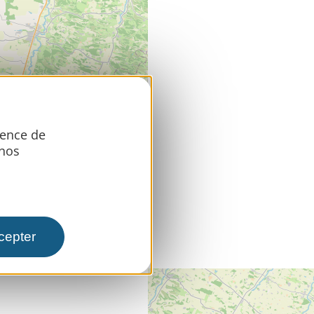
ience de
 nos
cepter