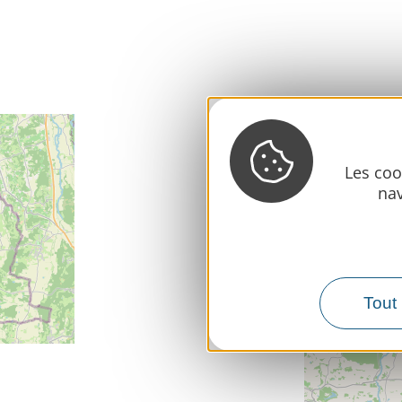
Les coo
nav
Tout 