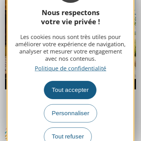
sur
+
la
Nous respectons
photo
Zoom
votre vie privée !
:
Cabane
perchée
Les cookies nous sont très utiles pour
Domain
améliorer votre expérience de navigation,
Escapa
analyser et mesurer votre engagement
avec nos contenus.
Politique de confidentialité
Domaine Escapa
Tout accepter
Personnaliser
Tout refuser