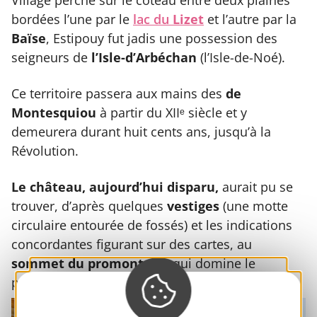
Village perché sur le coteau entre deux plaines
bordées l’une par le
lac du
Lizet
et l’autre par la
Baïse
, Estipouy fut jadis une possession des
seigneurs de
l’Isle-d’Arbéchan
(l’Isle-de-Noé).
Ce territoire passera aux mains des
de
Montesquiou
à partir du XIIᵉ siècle et y
demeurera durant huit cents ans, jusqu’à la
Révolution.
Le château, aujourd’hui disparu,
aurait pu se
trouver, d’après quelques
vestiges
(une motte
circulaire entourée de fossés) et les indications
concordantes figurant sur des cartes, au
sommet du promontoire
qui domine le
paysage au nord-ouest du village.