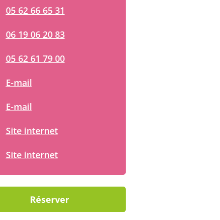
05 62 66 65 31
06 19 06 20 83
05 62 61 79 00
E-mail
E-mail
Site internet
Site internet
Réserver