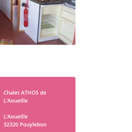
Chalet ATHOS de
L’Aoueille
L’Aoueille
32320 Pouylebon